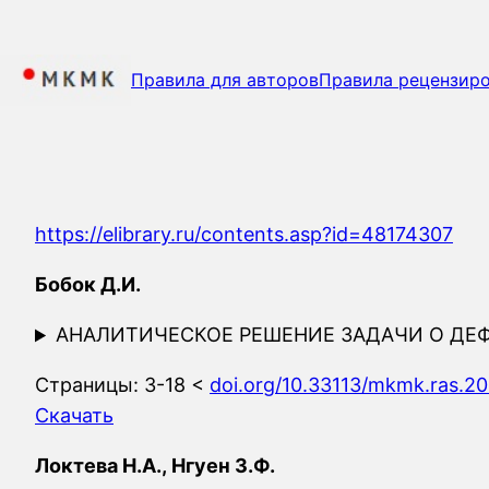
Перейти
к
содержимому
Правила для авторов
Правила рецензир
https://elibrary.ru/contents.asp?id=48174307
Бобок Д.И.
АНАЛИТИЧЕСКОЕ РЕШЕНИЕ ЗАДАЧИ О Д
Страницы: 3-18 <
doi.org/10.33113/mkmk.ras.20
Скачать
Локтева Н.А., Нгуен З.Ф.