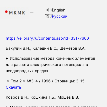
Перейти
к
English
содержимому
Русский
https://elibrary.ru/contents.asp?id=33177600
Бакулин В.Н., Каледин В.О., Шеметов В.А.
Использование метода конечных элементов
для расчета электрического потенциала в
неоднородных средах
>
Том 2
>
№3-4
/ 1996 / Страницы: 3-15
Скачать
Ковров В.Н., Кошкина Т.Б., Мошев В.В.