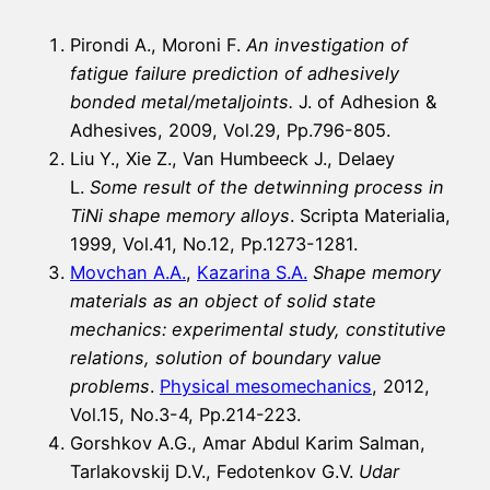
Pirondi A., Moroni F.
An investigation of
fatigue failure prediction of adhesively
bonded metal/metaljoints.
J. of Adhesion &
Adhesives, 2009, Vol.29, Pp.796-805.
Liu Y., Xie Z., Van Humbeeck J., Delaey
L.
Some result of the detwinning process in
TiNi shape memory alloys
. Scripta Materialia,
1999, Vol.41, No.12, Pp.1273-1281.
Movchan A.A.
,
Kazarina S.A.
Shape memory
materials as an object of solid state
mechanics: experimental study, constitutive
relations, solution of boundary value
problems
.
Physical mesomechanics
, 2012,
Vol.15, No.3-4, Pp.214-223.
Gorshkov А.G., Аmar Аbdul Karim Salman,
Tarlakovskij D.V., Fedotenkov G.V.
Udar