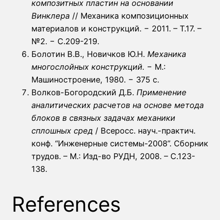
композитных пластин на основании
Винклера
// Механика композиционных
материалов и конструкций. − 2011. – Т.17. –
№2. − С.209-219.
Болотин В.В., Новичков Ю.Н.
Механика
многослойных конструкций.
− М.:
Машиностроение, 1980. − 375 с.
Волков-Богородский Д.Б.
Применение
аналитических расчетов на основе метода
блоков в связных задачах механики
сплошных сред
/ Всеросс. науч.-практич.
конф. “Инженерные системы-2008”. Сборник
трудов. – М.: Изд-во РУДН, 2008. – С.123-
138.
References