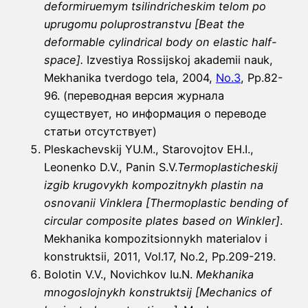
deformiruemym tsilindricheskim telom po
uprugomu poluprostranstvu [Beat the
deformable cylindrical body on elastic half-
space].
Izvestiya Rossijskoj akademii nauk,
Mekhanika tverdogo tela, 2004,
No.3
, Pp.82-
96. (переводная версия журнала
существует, но информация о переводе
статьи отсутствует)
Pleskachevskij YU.M., Starovojtov EH.I.,
Leonenko D.V., Panin S.V.
Termoplasticheskij
izgib krugovykh kompozitnykh plastin na
osnovanii Vinklera [Thermoplastic bending of
circular composite plates based on Winkler]
.
Mekhanika kompozitsionnykh materialov i
konstruktsii, 2011, Vol.17, No.2, Pp.209-219.
Bolotin V.V., Novichkov Iu.N.
Mekhanika
mnogoslojnykh konstruktsij [Mechanics of