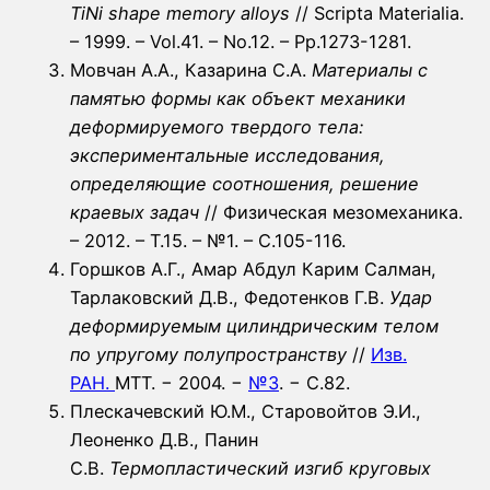
TiNi shape memory alloys
// Scripta Materialia.
– 1999. – Vol.41. – No.12. – Pp.1273-1281.
Мовчан А.А., Казарина С.А.
Материалы с
памятью формы как объект механики
деформируемого твердого тела:
экспериментальные исследования,
определяющие соотношения, решение
краевых задач
// Физическая мезомеханика.
– 2012. – Т.15. – №1. – С.105-116.
Горшков А.Г., Амар Абдул Карим Салман,
Тарлаковский Д.В., Федотенков Г.В.
Удар
деформируемым цилиндрическим телом
по упругому полупространству
//
Изв.
РАН.
МТТ. − 2004. −
№3
. − С.82.
Плескачевский Ю.М., Старовойтов Э.И.,
Леоненко Д.В., Панин
С.В.
Термопластический изгиб круговых