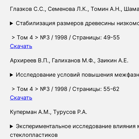
Глазков С.С., Семенова Л.К., Томин А.Н., Шама
Стабилизация размеров древесины низко
>
Том 4
>
№3
/ 1998 / Страницы: 49-55
Скачать
Архиреев В.П., Галиханов М.Ф., Заикин А.Е.
Исследование условий повышения межфазно
>
Том 4
>
№3
/ 1998 / Страницы: 55-62
Скачать
Куперман А.М., Турусов Р.А.
Экспериментальное исследование влияния 
стеклопластиков