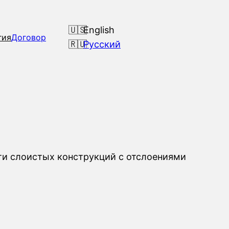
English
гия
Договор
Русский
ти слоистых конструкций с отслоениями