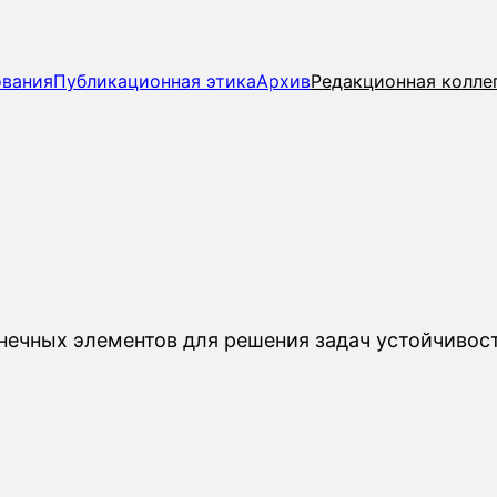
ования
Публикационная этика
Архив
Редакционная колле
нечных элементов для решения задач устойчивос