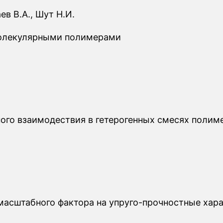
ев В.А., Шут Н.И.
молекулярными полимерами
го взаимодествия в гетерогенных смесях полиме
масштабного фактора на упруго-прочностные хар