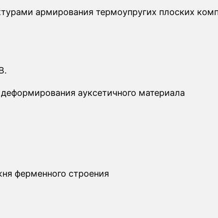
уктурами армирования термоупругих плоских ком
В.
а деформирования ауксетичного материала
жня ферменного строения