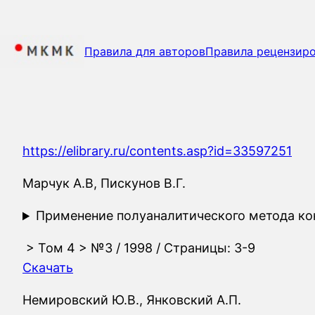
Перейти
к
содержимому
Правила для авторов
Правила рецензир
https://elibrary.ru/contents.asp?id=33597251
Марчук А.В, Пискунов В.Г.
Применение полуаналитического метода ко
>
Том 4
>
№3
/ 1998 / Страницы: 3-9
Скачать
Немировский Ю.В., Янковский А.П.