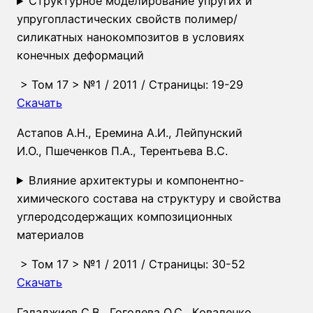
Структурное моделирование упругих и
упругопластических свойств полимер/
силикатных нанокомпозитов в условиях
конечных деформаций
>
Том 17
>
№1
/ 2011 / Страницы: 19-29
Скачать
Астапов А.Н.
,
Еремина А.И.
,
Лейпунский
И.О.
,
Пшеченков П.А.
,
Терентьева В.С.
Влияние архитектуры и компонентно-
химического состава на структуру и свойства
углеродсодержащих композиционных
материалов
>
Том 17
>
№1
/ 2011 / Страницы: 30-52
Скачать
Галаджиев С.В.
,
Гоголева О.С.
,
Коваленко