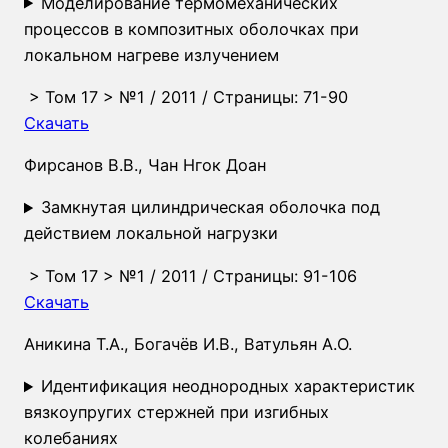
Моделирование термомеханических
процессов в композитных оболочках при
локальном нагреве излучением
>
Том 17
>
№1
/ 2011 / Страницы: 71-90
Скачать
Фирсанов В.В.
,
Чан Нгок Доан
Замкнутая цилиндрическая оболочка под
действием локальной нагрузки
>
Том 17
>
№1
/ 2011 / Страницы: 91-106
Скачать
Аникина Т.А.
,
Богачёв И.В.
,
Ватульян А.О.
Идентификация неоднородных характеристик
вязкоупругих стержней при изгибных
колебаниях