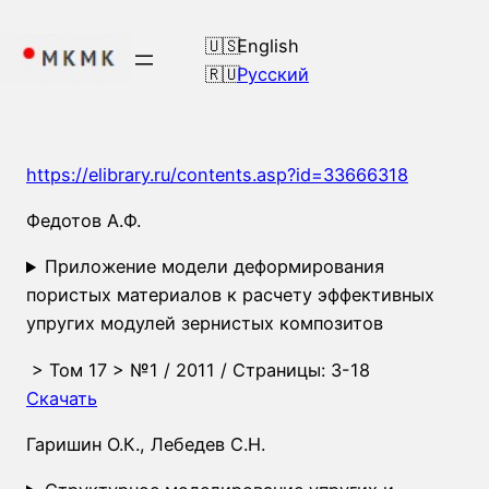
Перейти
к
English
содержимому
Русский
https://elibrary.ru/contents.asp?id=33666318
Федотов А.Ф.
Приложение модели деформирования
пористых материалов к расчету эффективных
упругих модулей зернистых композитов
>
Том 17
>
№1
/ 2011 / Страницы: 3-18
Скачать
Гаришин О.К.
,
Лебедев С.Н.