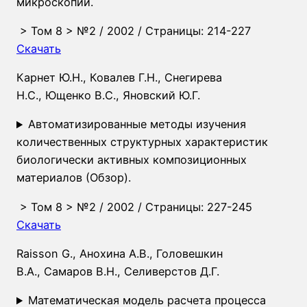
микроскопии.
>
Том 8
>
№2
/ 2002 / Страницы: 214-227
Скачать
Карнет Ю.Н.
,
Ковалев Г.Н.
,
Снегирева
Н.С.
,
Ющенко В.С.
,
Яновский Ю.Г.
Автоматизированные методы изучения
количественных структурных характеристик
биологически активных композиционных
материалов (Обзор).
>
Том 8
>
№2
/ 2002 / Страницы: 227-245
Скачать
Raisson G.
,
Анохина А.В.
,
Головешкин
В.А.
,
Самаров В.Н.
,
Селиверстов Д.Г.
Математическая модель расчета процесса