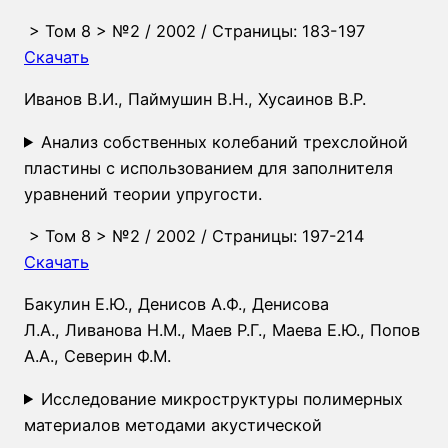
>
Том 8
>
№2
/ 2002 / Страницы: 183-197
Скачать
Иванов В.И.
,
Паймушин В.Н.
,
Хусаинов В.Р.
Анализ собственных колебаний трехслойной
пластины с использованием для заполнителя
уравнений теории упругости.
>
Том 8
>
№2
/ 2002 / Страницы: 197-214
Скачать
Бакулин Е.Ю.
,
Денисов А.Ф.
,
Денисова
Л.А.
,
Ливанова Н.М.
,
Маев Р.Г.
,
Маева Е.Ю.
,
Попов
А.А.
,
Северин Ф.М.
Исследование микроструктуры полимерных
материалов методами акустической