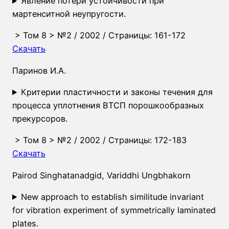
Явление потери устойчивости при
мартенситной неупругости.
>
Том 8
>
№2
/ 2002 / Страницы: 161-172
Скачать
Паринов И.А.
Критерии пластичности и законы течения для
процесса уплотнения ВТСП порошкообразных
прекурсоров.
>
Том 8
>
№2
/ 2002 / Страницы: 172-183
Скачать
Pairod Singhatanadgid
,
Variddhi Ungbhakorn
New approach to establish similitude invariant
for vibration experiment of symmetrically laminated
plates.