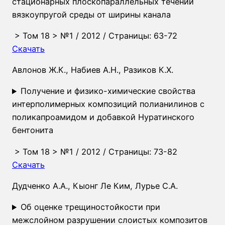
стационарных плоскопараллельных течений
вязкоупругой среды от ширины канала
>
Том 18
>
№1
/ 2012 / Страницы: 63-72
Скачать
Авлонов Ж.К.
,
Набиев А.Н.
,
Разиков К.Х.
Получение и физико-химические свойства
интерполимерных композиций полианилинов с
поликапроамидом и добавкой Нуратинского
бентонита
>
Том 18
>
№1
/ 2012 / Страницы: 73-82
Скачать
Дудченко А.А.
,
Кыонг Ле Ким
,
Лурье С.А.
Об оценке трещиностойкости при
межслойном разрушении слоистых композитов